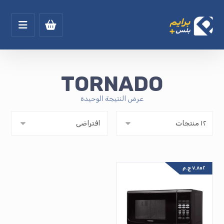
TORNADO
عرض النتيجة الوحيدة
٧.٨٥٢
ج.م